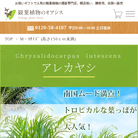
お祝いギフトで人気の観葉植物の通販専門店。開店祝い、贈答用。全国へ販売
0120-58-4187
平日9:00～18:00 土日祝休
TOP
M・Sｻｲｽﾞ (高さ150ｃｍ未満)