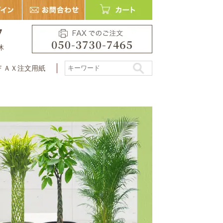
7
休
ＦＡＸ注文用紙