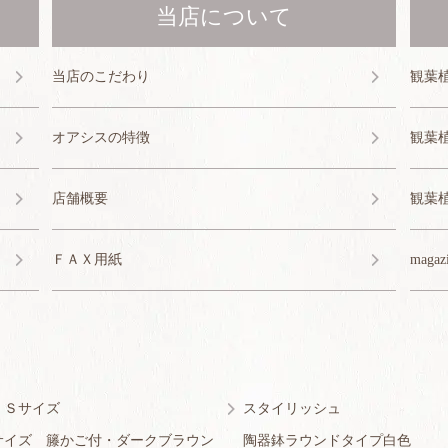
当店について
当店のこだわり
観葉
オアシスの特徴
観葉
店舗概要
観葉
ＦＡＸ用紙
magaz
・Ｓサイズ
スタイリッシュ
サイズ 籐かご付・ダークブラウン
陶器鉢ラウンドタイプ白色