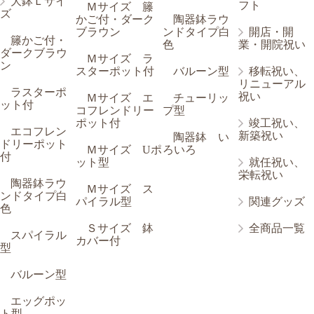
大鉢Ｌサイ
フト
Ｍサイズ 籐
ズ
かご付・ダーク
陶器鉢ラウ
ブラウン
ンドタイプ白
開店・開
籐かご付・
色
業・開院祝い
ダークブラウ
Ｍサイズ ラ
ン
スターポット付
バルーン型
移転祝い、
リニューアル
ラスターポ
祝い
Ｍサイズ エ
チューリッ
ット付
コフレンドリー
プ型
ポット付
竣工祝い、
エコフレン
新築祝い
陶器鉢 い
ドリーポット
Ｍサイズ Uポ
ろいろ
付
ット型
就任祝い、
栄転祝い
陶器鉢ラウ
Ｍサイズ ス
ンドタイプ白
パイラル型
関連グッズ
色
Ｓサイズ 鉢
全商品一覧
スパイラル
カバー付
型
バルーン型
エッグポッ
ト型