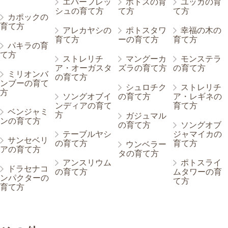
エバーフレッ
ポトスの育
ユッカの育
シュの育て方
て方
て方
カポックの
育て方
アレカヤシの
ポトスタワ
幸福の木の
育て方
ーの育て方
育て方
パキラの育
て方
ストレリチ
マングーカ
モンステラ
ア・オーガスタ
ズラの育て方
の育て方
ミリオンバ
の育て方
ンブーの育て
シュロチク
ストレリチ
方
ソングオブイ
の育て方
ア・レギネの
ンディアの育て
育て方
ベンジャミ
方
ガジュマル
ンの育て方
の育て方
ソングオブ
テーブルヤシ
ジャマイカの
サンセベリ
の育て方
育て方
ウンベラー
アの育て方
タの育て方
アンスリウム
ポトスライ
ドラセナコ
の育て方
ムタワーの育
ンパクターの
て方
育て方