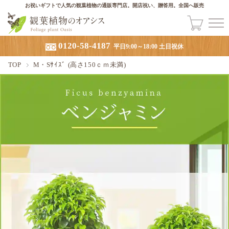
お祝いギフトで人気の観葉植物の通販専門店。開店祝い、贈答用。全国へ販売
0120-58-4187
平日9:00～18:00 土日祝休
TOP
M・Sｻｲｽﾞ (高さ150ｃｍ未満)