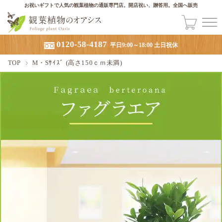
お祝いギフトで人気の観葉植物の通販専門店。開店祝い、贈答用。全国へ販売
0120-58-4187
平日9:00～18:00 土日祝休
TOP
M・Sｻｲｽﾞ (高さ150ｃｍ未満)