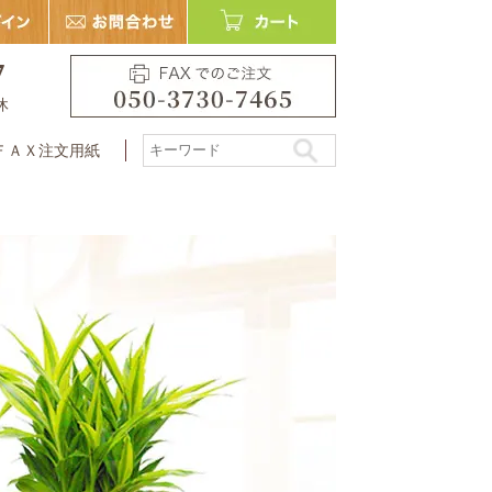
7
休
ＦＡＸ注文用紙