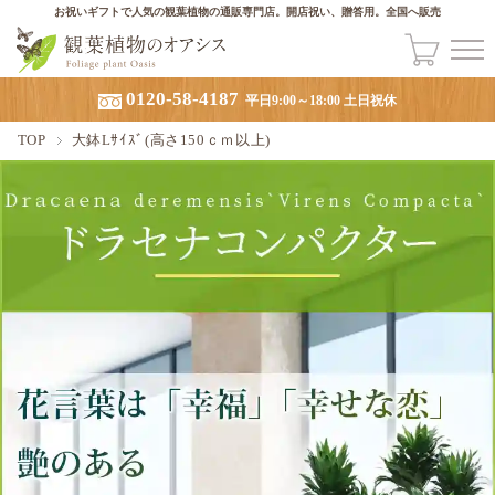
お祝いギフトで人気の観葉植物の通販専門店。開店祝い、贈答用。全国へ販売
0120-58-4187
平日9:00～18:00 土日祝休
TOP
大鉢Lｻｲｽﾞ(高さ150ｃｍ以上)