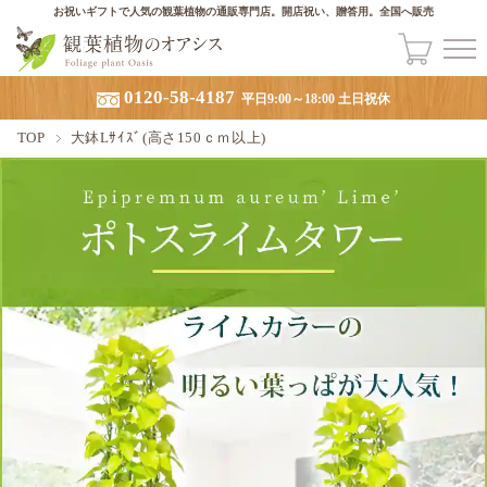
お祝いギフトで人気の観葉植物の通販専門店。開店祝い、贈答用。全国へ販売
0120-58-4187
平日9:00～18:00 土日祝休
TOP
大鉢Lｻｲｽﾞ(高さ150ｃｍ以上)