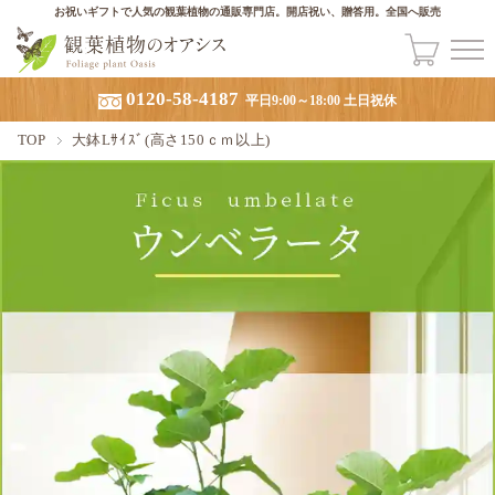
お祝いギフトで人気の観葉植物の通販専門店。開店祝い、贈答用。全国へ販売
0120-58-4187
平日9:00～18:00 土日祝休
TOP
大鉢Lｻｲｽﾞ(高さ150ｃｍ以上)