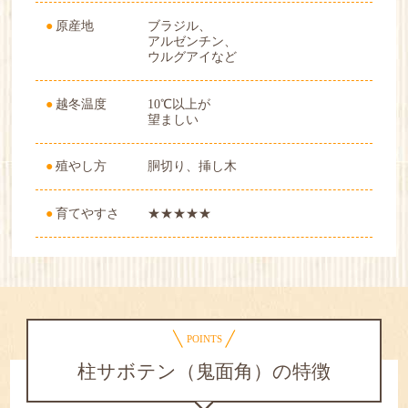
原産地
ブラジル、
アルゼンチン、
ウルグアイなど
越冬温度
10℃以上が
望ましい
殖やし方
胴切り、挿し木
育てやすさ
★★★★★
POINTS
柱サボテン（鬼面角）の特徴