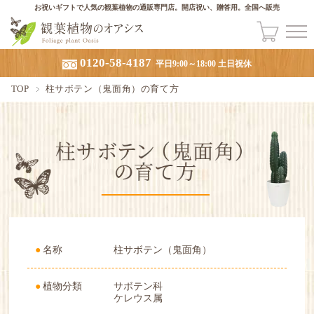
お祝いギフトで人気の観葉植物の通販専門店。開店祝い、贈答用。全国へ販売
0120-58-4187
平日9:00～18:00 土日祝休
TOP
柱サボテン（鬼面角）の育て方
名称
柱サボテン（鬼面角）
植物分類
サボテン科
ケレウス属