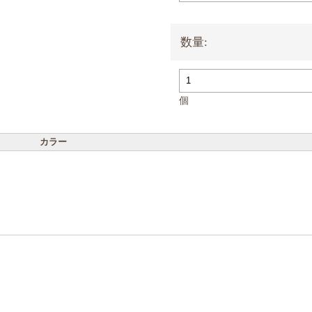
数量:
個
カラー