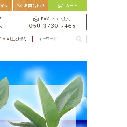
7
休
ＦＡＸ注文用紙