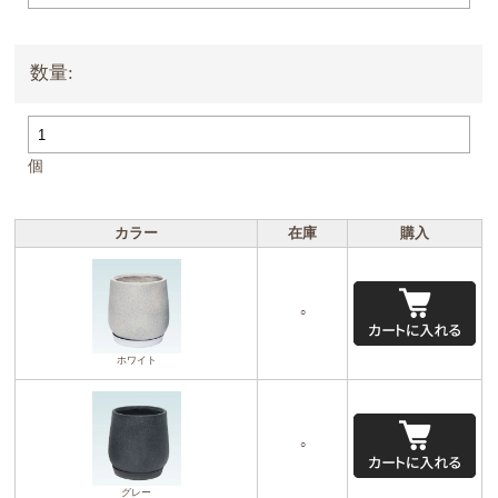
数量:
個
カラー
在庫
購入
○
ホワイト
○
グレー