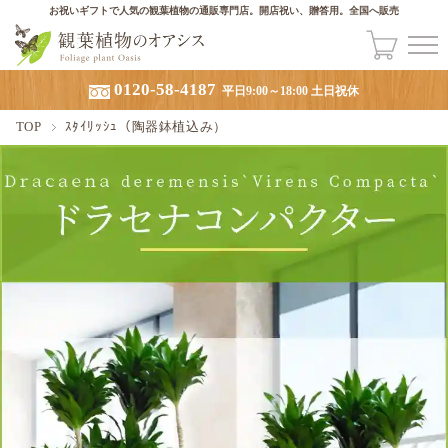
お祝いギフトで人気の観葉植物の通販専門店。開店祝い、贈答用。全国へ販売
0120-58-4187
平日9:00～18:00 土日祝休
TOP
ｽﾀｲﾘｯｼｭ（陶器鉢植込み）