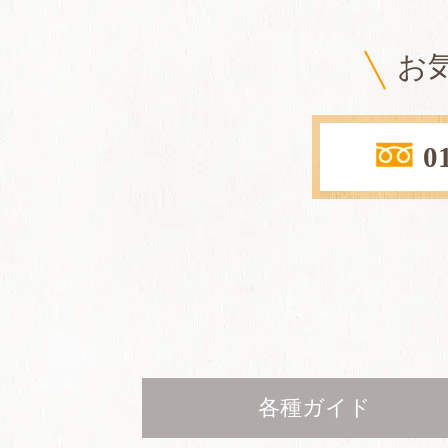
お
0
各種ガイド