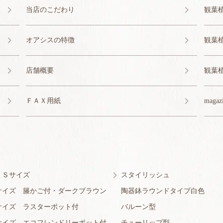
当店のこだわり
観葉
オアシスの特徴
観葉
店舗概要
観葉
ＦＡＸ用紙
magaz
・Ｓサイズ
スタイリッシュ
サイズ 籐かご付・ダークブラウン
陶器鉢ラウンドタイプ白色
サイズ ラスターポット付
バルーン型
サイズ エコフレンドリーポット付
チューリップ型