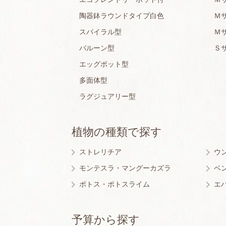
陶器鉢ラウンドタイプ白色
Ｍ
スパイラル型
Ｍ
バルーン型
Ｓ
エッグポット型
多面体型
ラグジュアリー型
植物の種類で探す
ストレリチア
ウ
モンテスラ・マングーカズラ
ベ
ポトス・ポトスライム
エ
予算から探す