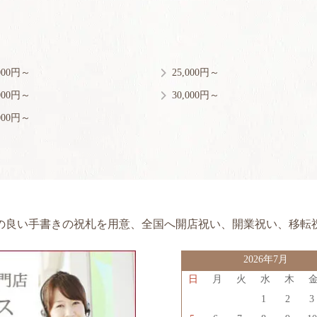
,000円～
25,000円～
,000円～
30,000円～
,000円～
の良い手書きの祝札を用意、
全国へ開店祝い、開業祝い、移転
2026年7月
日
月
火
水
木
1
2