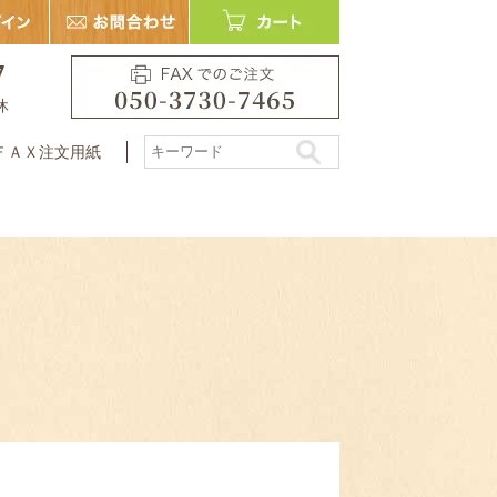
7
休
ＦＡＸ注文用紙