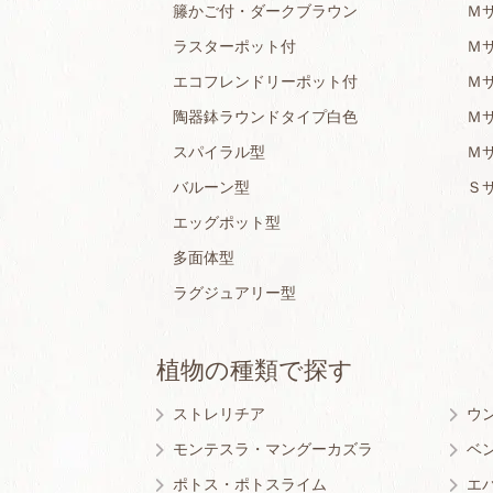
籐かご付・ダークブラウン
Ｍ
ラスターポット付
Ｍ
エコフレンドリーポット付
Ｍ
陶器鉢ラウンドタイプ白色
Ｍ
スパイラル型
Ｍ
バルーン型
Ｓ
エッグポット型
多面体型
ラグジュアリー型
植物の種類で探す
ストレリチア
ウ
モンテスラ・マングーカズラ
ベ
ポトス・ポトスライム
エ