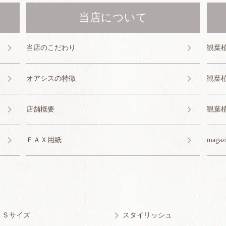
当店について
当店のこだわり
観葉
オアシスの特徴
観葉
店舗概要
観葉
ＦＡＸ用紙
magaz
・Ｓサイズ
スタイリッシュ