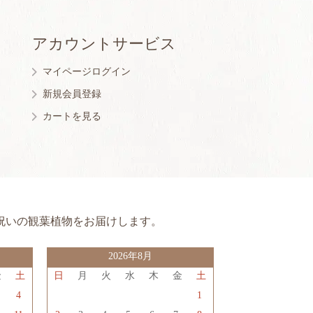
アカウントサービス
マイページログイン
新規会員登録
カートを見る
祝いの観葉植物をお届けします。
2026年8月
金
土
日
月
火
水
木
金
土
3
4
1