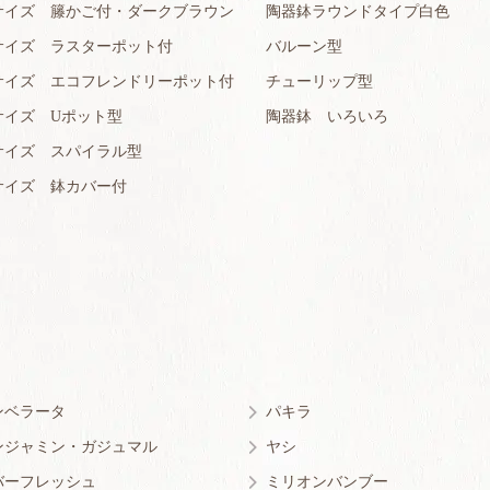
サイズ 籐かご付・ダークブラウン
陶器鉢ラウンドタイプ白色
サイズ ラスターポット付
バルーン型
サイズ エコフレンドリーポット付
チューリップ型
サイズ Uポット型
陶器鉢 いろいろ
サイズ スパイラル型
サイズ 鉢カバー付
ンベラータ
パキラ
ンジャミン・ガジュマル
ヤシ
バーフレッシュ
ミリオンバンブー